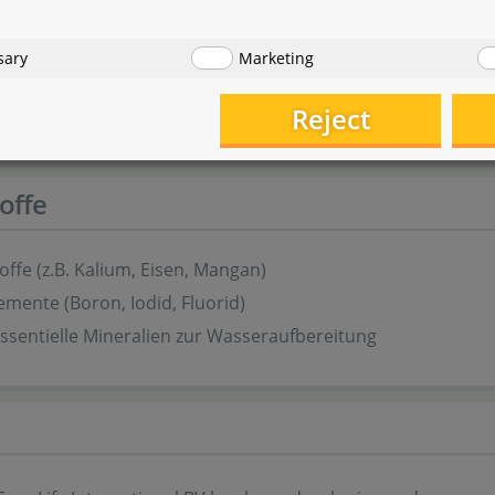
5,0
3,3
sary
Marketing
dienen als Richtwerte zur schnellen Orientierung. Die tatsäc
sser und Messmethoden.
Reject
toffe
offe (z.B. Kalium, Eisen, Mangan)
mente (Boron, Iodid, Fluorid)
ssentielle Mineralien zur Wasseraufbereitung