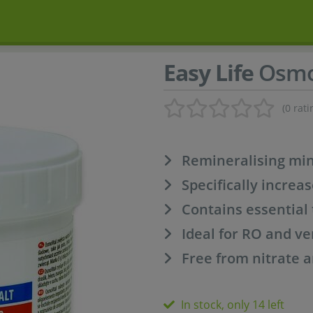
Easy Life
Osmo
(0 rati
Remineralising min
Specifically incre
Contains essential
Ideal for RO and ve
Free from nitrate 
In stock, only 14 left