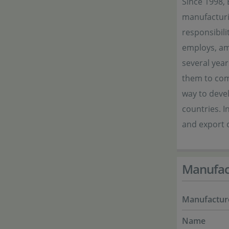
Since 1998, 
manufacturi
responsibil
employs, am
several year
them to com
way to devel
countries. I
and export o
Manufac
Manufactur
Name