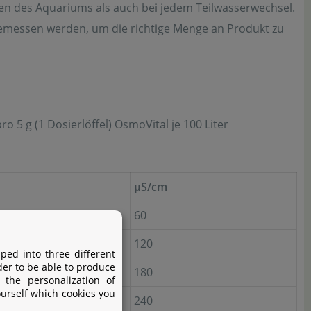
len des Aquariums als auch bei jedem Teilwasserwechsel.
gemessen werden, um die richtige Menge an Produkt zu
o 5 g (1 Dosierlöffel) OsmoVital je 100 Liter
μS/cm
60
120
ped into three different
der to be able to produce
180
 the personalization of
ourself which cookies you
240