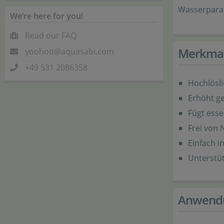
Wasserpara
We’re here for you!
Read our FAQ
Merkma
yoohoo@aquasabi.com
+49 531 2086358
Hochlösli
Erhöht ge
Fügt esse
Frei von 
Einfach 
Unterstüt
Anwend