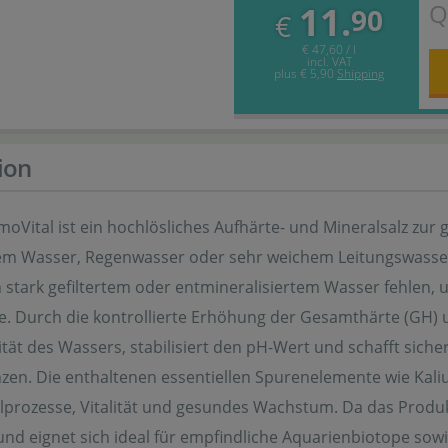
Q
11.
90
€
€ 47,60 / l
incl. VAT
plus
€ 5,90
Shipping
ion
moVital ist ein hochlösliches Aufhärte- und Mineralsalz zu
tem Wasser, Regenwasser oder sehr weichem Leitungswasser 
in stark gefiltertem oder entmineralisiertem Wasser fehlen,
. Durch die kontrollierte Erhöhung der Gesamthärte (GH) 
ität des Wassers, stabilisiert den pH-Wert und schafft sich
zen. Die enthaltenen essentiellen Spurenelemente wie Kaliu
lprozesse, Vitalität und gesundes Wachstum. Da das Produkt 
und eignet sich ideal für empfindliche Aquarienbiotope sowie 