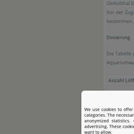
OsmoVital l
Vor der Zug
bestimmen.
Dosierung
Die Tabelle 
Aquariumwa
Anzahl Löff
1
2
We use cookies to offer
categories. The necessar
3
anonymized statistics.
advertising. These cooki
4
want to allow.