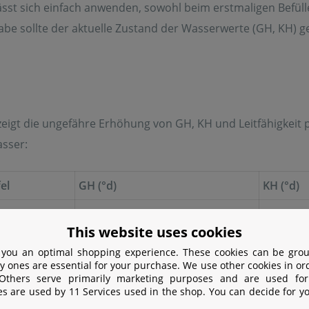
ässt sich einfach anwenden, sowohl beim erstmaligen Befül
abe sollte der aktuelle Zustand der Wasserwerte (GH, KH) 
zeigt die ungefähre Erhöhung von GH, KH und Leitfähigkeit pr
sser:
el
GH (°d)
KH (°d)
1,0
0,7
This website uses cookies
2,0
1,3
 you an optimal shopping experience. These cookies can be grou
y ones are essential for your purchase. We use other cookies in or
3,0
2,0
 Others serve primarily marketing purposes and are used for
es are used by 11 Services used in the shop. You can decide for y
4,0
2,6