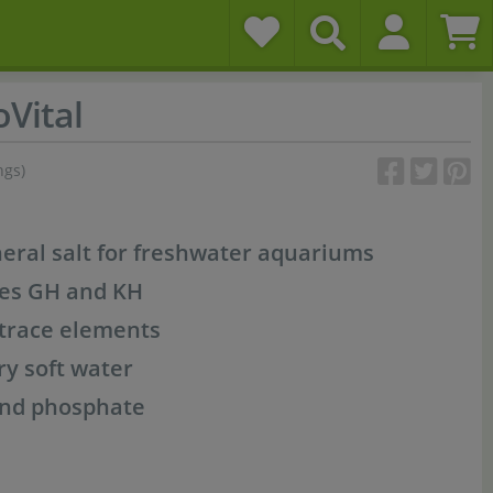
Vital
ngs)
eral salt for freshwater aquariums
ases GH and KH
 trace elements
ry soft water
and phosphate