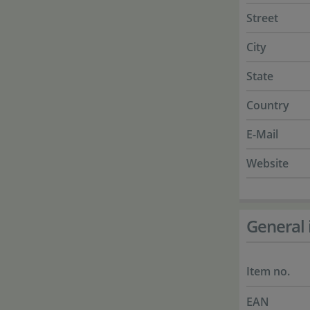
Street
City
State
Country
E-Mail
Website
General 
Item no.
EAN