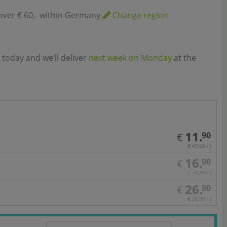
over € 60,- within Germany
Change region
 today and we’ll deliver
next week on Monday
at the
11.
90
€
€ 47,60 / l
16.
90
€
€ 33,80 / l
26.
90
€
€ 26,90 / l